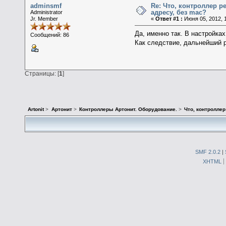
adminsmf
Re: Что, контроллер р
адресу, без mac?
Administrator
Jr. Member
«
Ответ #1 :
Июня 05, 2012, 1
Да, именно так. В настройка
Сообщений: 86
Как следствие, дальнейший р
Страницы: [
1
]
Artonit
>
Артонит
>
Контроллеры Артонит. Оборудование.
>
Что, контроллер
SMF 2.0.2
|
XHTML