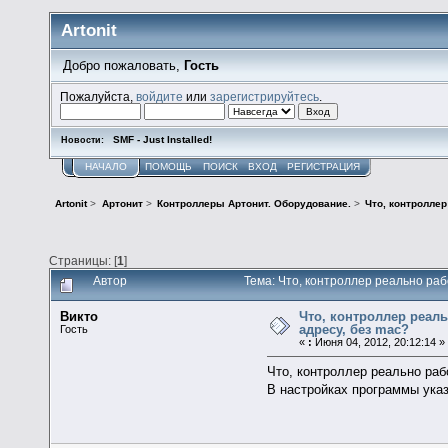
Artonit
Добро пожаловать,
Гость
Пожалуйста,
войдите
или
зарегистрируйтесь
.
SMF - Just Installed!
Новости:
НАЧАЛО
ПОМОЩЬ
ПОИСК
ВХОД
РЕГИСТРАЦИЯ
Artonit
>
Артонит
>
Контроллеры Артонит. Оборудование.
>
Что, контроллер
Страницы: [
1
]
Автор
Тема: Что, контроллер реально раб
Викто
Что, контроллер реаль
адресу, без mac?
Гость
«
:
Июня 04, 2012, 20:12:14 »
Что, контроллер реально раб
В настройках программы ука