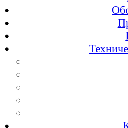
Об
П
Техниче