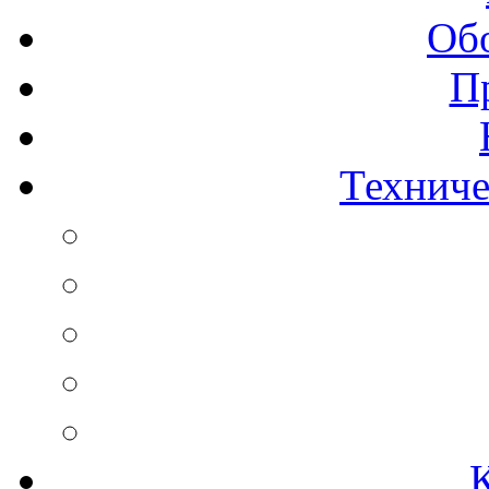
Об
П
Техниче