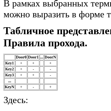
В рамках выбранных терм
можно выразить в форме 
Табличное представле
Правила прохода.
Door0
Door1
...
DoorN
Key1
+
+
+
Key2
+
-
-
Key3
+
+
-
...
KeyN
+
-
+
Здесь: