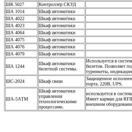
ШК 5027
Контроллер СКУД
ША 1014
Шкаф автоматики
ША 4022
Шкаф автоматики
ША 4023
Шкаф автоматики
ША 4064
Шкаф автоматики
ША 4075
Шкаф автоматики
ША 4076
Шкаф автоматики
ША 4079
Шкаф автоматики
Используется в систе
Шкаф автоматики
ША 1244
билетов. Позволяет п
билетной системы.
турникеты, индикацию.
Защищенное исполнени
ШС-2024
Шкаф связи
порта. 220В, UPS.
Шкаф автоматики
используется в систе
управления
ША-5АТМ
Имеет карман для RFI
технологическими
внешним оборудованием
процессами.