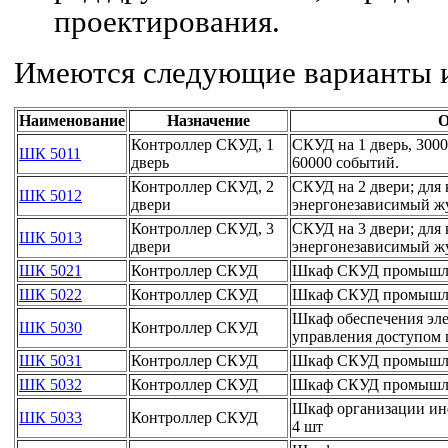
проектирования.
Имеются следующие варианты 
Наименование
Назначение
О
Контроллер СКУД, 1
СКУД на 1 дверь, 300
ШК 5011
дверь
60000 событий.
Контроллер СКУД, 2
СКУД на 2 двери; для
ШК 5012
двери
энергонезависимый жу
Контроллер СКУД, 3
СКУД на 3 двери; для
ШК 5013
двери
энергонезависимый жу
ШК 5021
Контроллер СКУД
Шкаф СКУД промышлен
ШК 5022
Контроллер СКУД
Шкаф СКУД промышлен
Шкаф обеспечения эле
ШК 5030
Контроллер СКУД
управления доступом
ШК 5031
Контроллер СКУД
Шкаф СКУД промышлен
ШК 5032
Контроллер СКУД
Шкаф СКУД промышлен
Шкаф организации инф
ШК 5033
Контроллер СКУД
4 шт