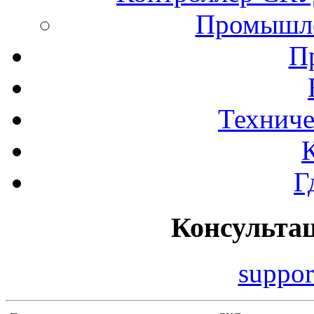
Промышле
П
Техниче
Г
Консульта
suppor