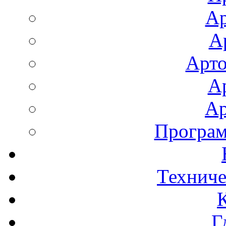
Ар
А
Арто
А
Ар
Програ
Техниче
Г