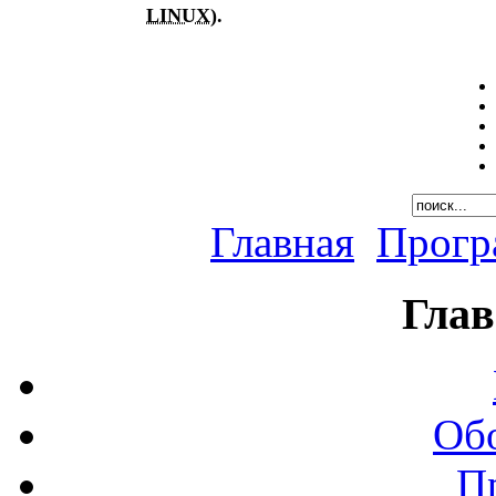
LINUX
).
Главная
Прог
Глав
Об
П