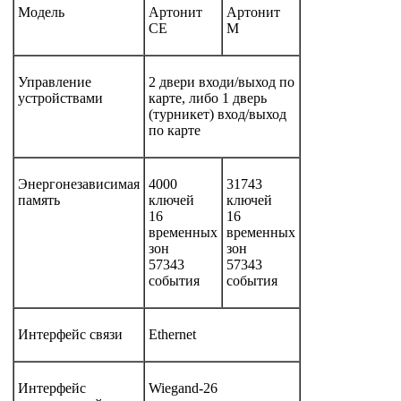
Модель
Артонит
Артонит
СE
М
Управление
2 двери входи/выход по
устройствами
карте, либо 1 дверь
(турникет) вход/выход
по карте
Энергонезависимая
4000
31743
память
ключей
ключей
16
16
временных
временных
зон
зон
57343
57343
события
события
Интерфейс связи
Ethernet
Интерфейс
Wiegand-26