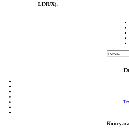
LINUX
).
Г
Те
Консуль