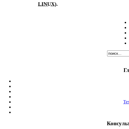
LINUX
).
Г
Те
Консуль