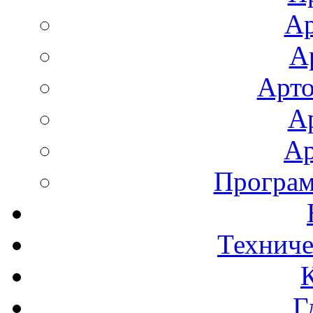
Ар
А
Арто
А
Ар
Програ
Техниче
Г