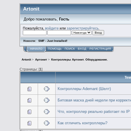
Artonit
Добро пожаловать,
Гость
Пожалуйста,
войдите
или
зарегистрируйтесь
.
SMF - Just Installed!
Новости:
НАЧАЛО
ПОМОЩЬ
ПОИСК
ВХОД
РЕГИСТРАЦИЯ
Artonit
>
Артонит
>
Контроллеры Артонит. Оборудование.
Страницы: [
1
]
Тем
Контроллеры Ademant (Шелт)
Битовая маска дней недели при коррект
Что, контроллер реально работает по IP
Как отличить контроллеры?