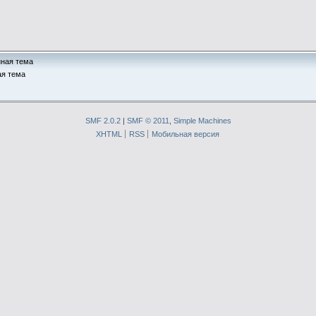
ная тема
я тема
SMF 2.0.2
|
SMF © 2011
,
Simple Machines
XHTML
RSS
Мобильная версия