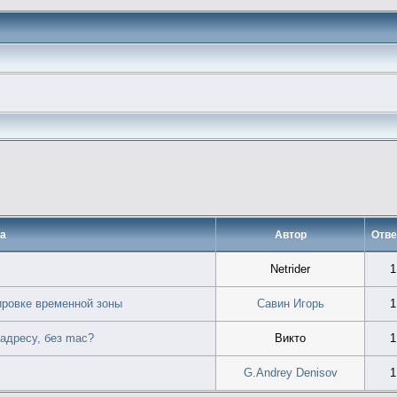
а
Автор
Отве
Netrider
1
ировке временной зоны
Савин Игорь
1
 адресу, без mac?
Викто
1
G.Andrey Denisov
1