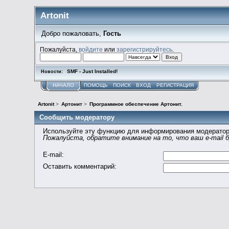
Artonit
Добро пожаловать,
Гость
Пожалуйста,
войдите
или
зарегистрируйтесь
.
SMF - Just Installed!
Новости:
НАЧАЛО
ПОМОЩЬ
ПОИСК
ВХОД
РЕГИСТРАЦИЯ
Artonit
>
Артонит
>
Программное обеспечение Артонит.
Сообщить модератору
Используйте эту функцию для информирования модератор
Пожалуйста, обратите внимание на то, что ваш e-mail 
E-mail
:
Оставить комментарий
: