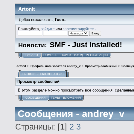
Artonit
Добро пожаловать,
Гость
Пожалуйста,
войдите
или
зарегистрируйтесь
.
SMF - Just Installed!
Новости:
НАЧАЛО
ПОМОЩЬ
ПОИСК
ВХОД
РЕГИСТРАЦИЯ
Artonit
>
Профиль пользователя andrey_v
>
Просмотр сообщений
>
Сообще
ПРОФИЛЬ ПОЛЬЗОВАТЕЛЯ
Просмотр сообщений
В этом разделе можно просмотреть все сообщения, сделанны
СООБЩЕНИЯ
ТЕМЫ
ВЛОЖЕНИЯ
Сообщения - andrey_v
Страницы: [
1
]
2
3